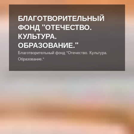
Перейти
к
БЛАГОТВОРИТЕЛЬНЫЙ
содержимому
ФОНД "ОТЕЧЕСТВО.
КУЛЬТУРА.
ОБРАЗОВАНИЕ."
Благотворительный фонд "Отечество. Культура.
Образование."