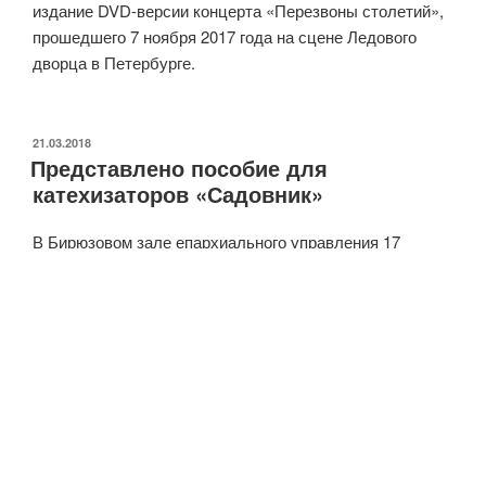
издание DVD-версии концерта «Перезвоны столетий»,
прошедшего 7 ноября 2017 года на сцене Ледового
дворца в Петербурге.
ОПУБЛИКОВАНО
21.03.2018
Представлено пособие для
катехизаторов «Садовник»
В Бирюзовом зале епархиального управления 17
февраля было представлено новое пособие для
катехизаторов «Садовник», изданное епархиальным
отделом религиозного образования и катехизации при
поддержке БФ «Отечество. Культура. Образование».
«Катехизатор — своего рода универсал, — сказал,
приветствуя гостей заместитель председателя
ОРОиК иерей Илия Макаров. — Его в чистое поле
выпускаешь — и вокруг него моментально
собираются жаждущие услышать о Христе, Церкви,