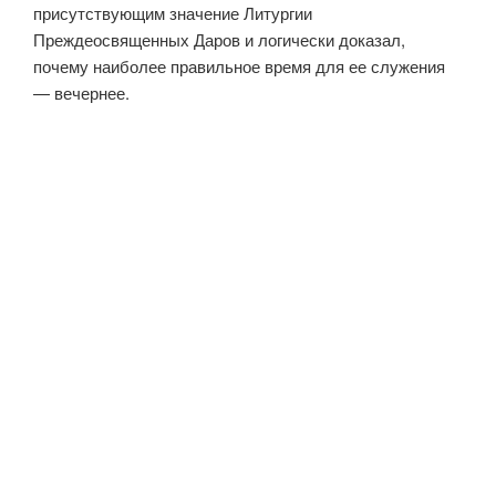
присутствующим значение Литургии
Преждеосвященных Даров и логически доказал,
почему наиболее правильное время для ее служения
— вечернее.
В рамках проекта «Перезвоны столетий: духовная
культура и современное образование — перспектива