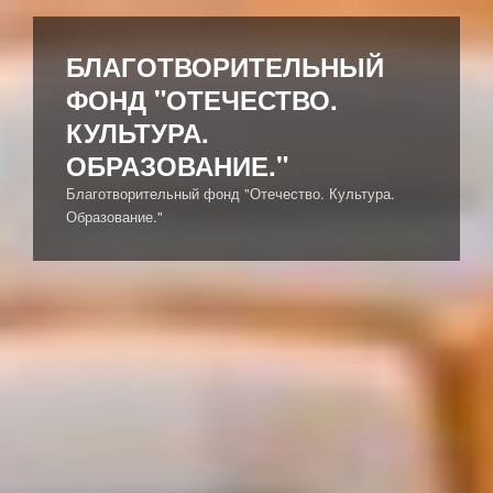
Перейти
к
БЛАГОТВОРИТЕЛЬНЫЙ
содержимому
ФОНД "ОТЕЧЕСТВО.
КУЛЬТУРА.
ОБРАЗОВАНИЕ."
Благотворительный фонд "Отечество. Культура.
Образование."