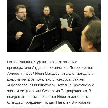
По окончании Литургии по благословению
председателя Отдела архиепископа Петергофского
Амвросия иерей Илия Макаров наградил методиста-
консультанта регионального конкурса грантов
«Православная инициатива» Наталью Грохольскую
знаком митрополита Серафима Петроградского. В
поздравительном слове отец Илия отметил, что
благодаря усердным трудам Натальи Викторовны
ежегодно удается осуществлять ряд важных