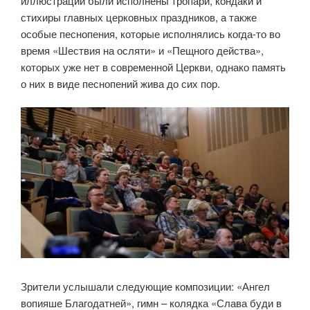
иллюстраций были исполнены тропари, кондаки и
стихиры главных церковных праздников, а также
особые песнопения, которые исполнялись когда-то во
время «Шествия на осляти» и «Пещного действа»,
которых уже нет в современной Церкви, однако память
о них в виде песнопений жива до сих пор.
Зрители услышали следующие композиции: «Ангел
вопияше Благодатней», гимн – колядка «Слава буди в