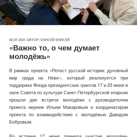
ОПУБЛИКОВАНО
02.07.2021
АВТОР:
ЕЛИСЕЙ ЕЛИСЕЙ
«Важно то, о чем думает
молодёжь»
В рамках проекта «Репост русской истории: духовный
мир града на Неве», который реализуется при
поддержке Фонда президентских грантов 17 и 23 июня в
зале Совета по культуре Санкт-Петербургской епархии
прошли две встречи молодёжи с руководителем
проекта иереем Ильем Макаровым и координатором
проекта по взаимодействию с молодёжью Давидом
Бобровым.
Во встрече 17 июня приняла участие молодёжь