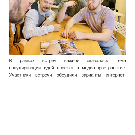
В рамках встреч важной оказалась тема
популяризации идей проекта в медиа-пространстве.
Участники встречи обсудили варианты интернет-
контента и актуальные темы для привлечения
участников сообщества «Дворцовые храмы» в
социальной сети ВКонтакте.
В завершении встреч наставники поблагодарили
присутствовавших за участие и активное
взаимодействие.