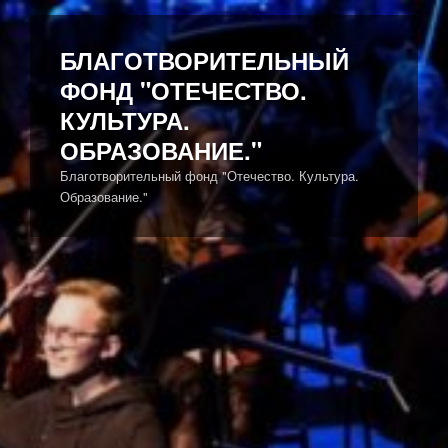
Перейти
к
БЛАГОТВОРИТЕЛЬНЫЙ
содержимому
ФОНД "ОТЕЧЕСТВО.
КУЛЬТУРА.
ОБРАЗОВАНИЕ."
Благотворительный фонд "Отечество. Культура.
Образование."